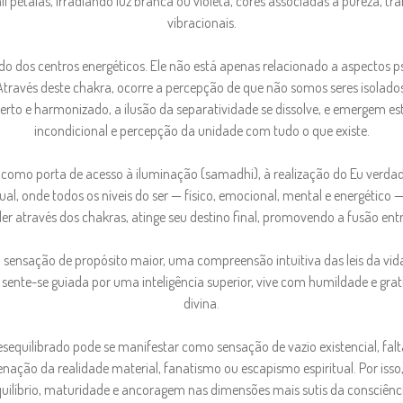
 pétalas, irradiando luz branca ou violeta, cores associadas à pureza, t
vibracionais.
ado dos centros energéticos. Ele não está apenas relacionado a aspectos 
 Através deste chakra, ocorre a percepção de que não somos seres isolado
rto e harmonizado, a ilusão da separatividade se dissolve, e emergem es
incondicional e percepção da unidade com tudo o que existe.
como porta de acesso à iluminação (samadhi), à realização do Eu verdade
tual, onde todos os níveis do ser — físico, emocional, mental e energétic
er através dos chakras, atinge seu destino final, promovendo a fusão entre
 sensação de propósito maior, uma compreensão intuitiva das leis da v
 sente-se guiada por uma inteligência superior, vive com humildade e gr
divina.
equilibrado pode se manifestar como sensação de vazio existencial, falta 
nação da realidade material, fanatismo ou escapismo espiritual. Por isso
uilíbrio, maturidade e ancoragem nas dimensões mais sutis da consciênc