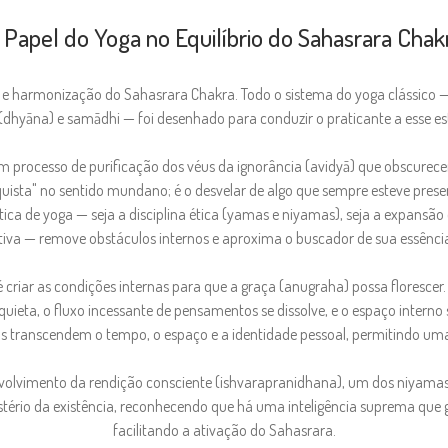
 Papel do Yoga no Equilíbrio do Sahasrara Chak
 e harmonização do Sahasrara Chakra. Todo o sistema do yoga clássico — d
dhyāna) e samādhi — foi desenhado para conduzir o praticante a esse es
 processo de purificação dos véus da ignorância (avidyā) que obscurec
quista" no sentido mundano; é o desvelar de algo que sempre esteve pre
ca de yoga — seja a disciplina ética (yamas e niyamas), seja a expansão
iva — remove obstáculos internos e aproxima o buscador de sua essência
riar as condições internas para que a graça (anugraha) possa florescer.
ieta, o fluxo incessante de pensamentos se dissolve, e o espaço interno s
 transcendem o tempo, o espaço e a identidade pessoal, permitindo uma 
nvolvimento da rendição consciente (ishvarapranidhana), um dos niyamas 
tério da existência, reconhecendo que há uma inteligência suprema que gui
facilitando a ativação do Sahasrara.