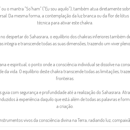
 ou o mantra "So'ham" ("Eu sou aquilo"), também atua diretamente sobr
ersal. Da mesma forma, a contemplação da luz branca ou da flor de lótus
técnica para ativar este chakra.
o despertar do Sahasrara, o equilíbrio dos chakras inferiores também dev
 mas integra e transcende todas as suas dimensões, trazendo um viver pleno
 e espiritual, o ponto onde a consciência individual se dissolve na cons
de da vida. O equilíbrio deste chakra transcende todas as limitações, tr
fronteiras.
 guia com segurança e profundidade até a realização do Sahasrara. Atrav
uzidos à experiência daquilo que está além de todas as palavras e forma
a criação.
trumentos vivos da consciência divina na Terra, radiando luz, compaixã