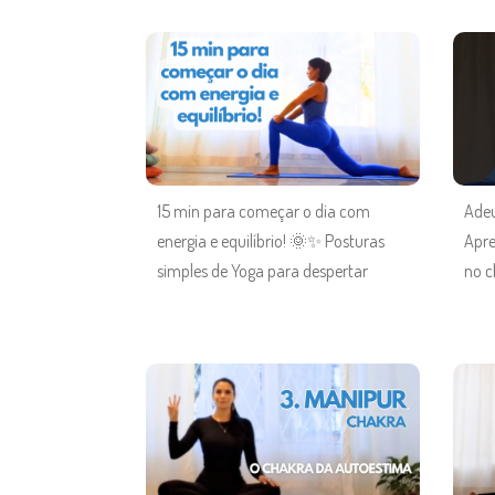
15 min para começar o dia com
Adeu
energia e equilíbrio! 🌞✨ Posturas
Apre
simples de Yoga para despertar
no c