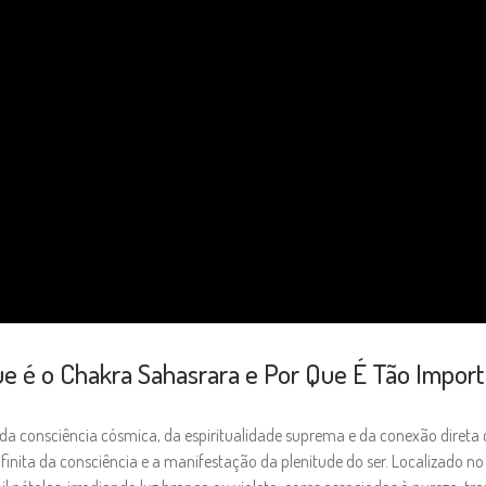
e é o Chakra Sahasrara e Por Que É Tão Impor
 da consciência cósmica, da espiritualidade suprema e da conexão direta
infinita da consciência e a manifestação da plenitude do ser. Localizad