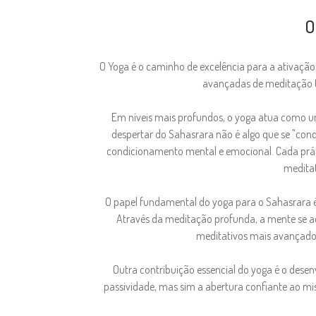
O
O Yoga é o caminho de excelência para a ativação
avançadas de meditação (
Em níveis mais profundos, o yoga atua como um
despertar do Sahasrara não é algo que se "con
condicionamento mental e emocional. Cada práti
meditat
O papel fundamental do yoga para o Sahasrara é c
Através da meditação profunda, a mente se aqu
meditativos mais avançados
Outra contribuição essencial do yoga é o dese
passividade, mas sim a abertura confiante ao mis