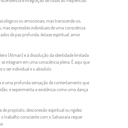
ranscendência e integração de todas as frequências
psicológicos ou emocionais, mas transcende-os,
s, mas expressões individuais de uma consciência
tados de paz profunda, êxtase espiritual, amor
iro (Atman) e à dissolução da identidade limitada
o — se integram em uma consciência plena. É aqui que
 o ser individual e o absoluto.
ida e uma profunda sensação de contentamento que
atidão, e experimenta a existência como uma dança
de propósito, desconexão espiritual ou rigidez
, o trabalho consciente com o Sahasrara requer
ia.