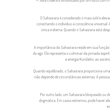
—, este chakra é simbolizado por um lótus com mil
O Sahasrara é considerado o mais sutil e elev
conectando o indivíduo à consciência universal.
única e eterna. Quando o Sahasrara está despe
A importância do Sahasrara reside em sua função 
do ego. Ele representa o culminar da jornada espiri
a energia Kundalini, ao ascend
Quando equilibrado, o Sahasrara proporciona uma
não depende de circunstâncias externas. A pessoa
Por outro lado, um Sahasrara bloqueado ou des
dogmática. Em casos extremos, pode haver alie
eq