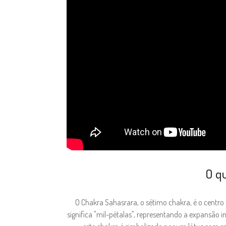
O qu
O Chakra Sahasrara, o sétimo chakra, é o centro
significa "mil-pétalas", representando a expansão 