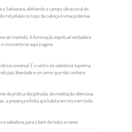
e o Sahasrara, alinhando o campo vibracional do
 de mil pétalas no topo da cabeça é uma poderosa
e ser mantido. A iluminação espiritual verdadeira
 e consciente no aqui e agora.
ciência universal. É o centro da sabedoria suprema,
azendo paz, liberdade e um amor que não conhece
és da prática disciplinada, da meditação silenciosa
s: a presença infinita que habita em nós e em toda
o e sabedoria para o bem de todos os seres.