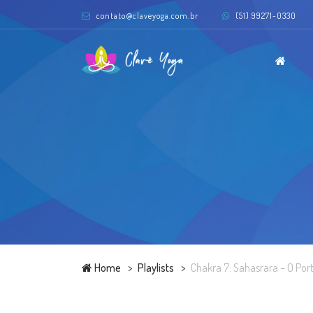
contato@claveyoga.com.br
(51) 99271-0330
Home
Playlists
Chakra 7: Sahasrara – O Por